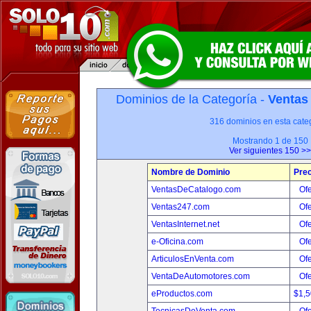
Dominios de la Categoría -
Ventas
316 dominios en esta categ
Mostrando 1 de 150
Ver siguientes 150 >>
Nombre de Dominio
Prec
VentasDeCatalogo.com
Ofe
Ventas247.com
Ofe
VentasInternet.net
Ofe
e-Oficina.com
Ofe
ArticulosEnVenta.com
Ofe
VentaDeAutomotores.com
Ofe
eProductos.com
$1,