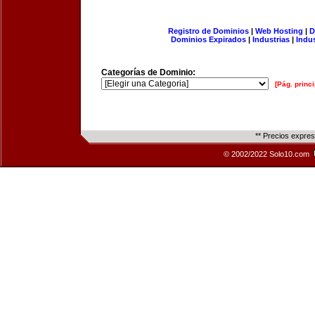
Registro de Dominios
|
Web Hosting
|
D
Dominios Expirados
|
Industrias
|
Indu
Categorías de Dominio:
[Pág. princi
** Precios expre
© 2002/2022 Solo10.com