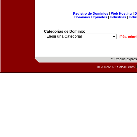
Registro de Dominios
|
Web Hosting
|
D
Dominios Expirados
|
Industrias
|
Indu
Categorías de Dominio:
[Pág. princi
** Precios expre
© 2002/2022 Solo10.com