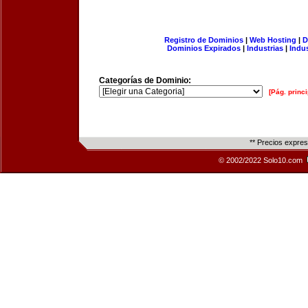
Registro de Dominios
|
Web Hosting
|
D
Dominios Expirados
|
Industrias
|
Indu
Categorías de Dominio:
[Pág. princi
** Precios expre
© 2002/2022 Solo10.com