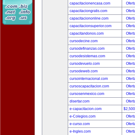
capacitacionencasa.com
Ofert
capacitaciongratis.com
Ofert
capacitaciononline.com
Ofert
capacitacionsuperior.com
Ofert
capacitandonos.com
Ofert
cursodecine.com
Ofert
cursodefinanzas.com
Ofert
cursodesistemas.com
Ofert
cursodevuelo.com
Ofert
cursodeweb.com
Ofert
cursointernacional.com
Ofert
cursoscapacitacion.com
Ofert
cursosenmexico.com
Ofert
disertar.com
Ofert
e-capacitacion.com
$2,50
e-Colegios.com
Ofert
e-curso.com
Ofert
e-Ingles.com
Ofert