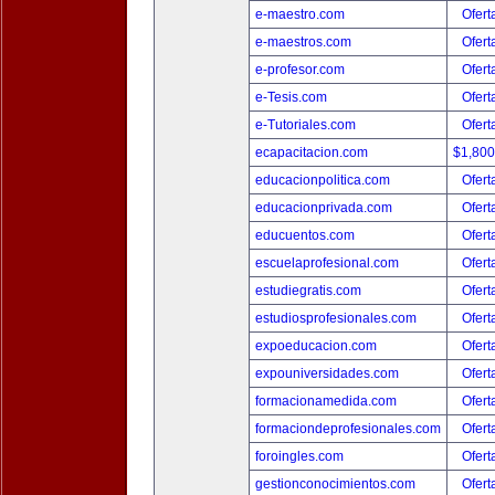
e-maestro.com
Ofert
e-maestros.com
Ofert
e-profesor.com
Ofert
e-Tesis.com
Ofert
e-Tutoriales.com
Ofert
ecapacitacion.com
$1,80
educacionpolitica.com
Ofert
educacionprivada.com
Ofert
educuentos.com
Ofert
escuelaprofesional.com
Ofert
estudiegratis.com
Ofert
estudiosprofesionales.com
Ofert
expoeducacion.com
Ofert
expouniversidades.com
Ofert
formacionamedida.com
Ofert
formaciondeprofesionales.com
Ofert
foroingles.com
Ofert
gestionconocimientos.com
Ofert