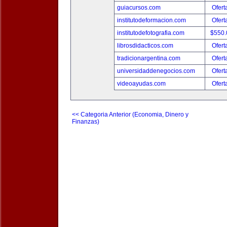
guiacursos.com
Ofert
institutodeformacion.com
Ofert
institutodefotografia.com
$550
librosdidacticos.com
Ofert
tradicionargentina.com
Ofert
universidaddenegocios.com
Ofert
videoayudas.com
Ofert
<< Categoria Anterior (Economia, Dinero y
Finanzas)