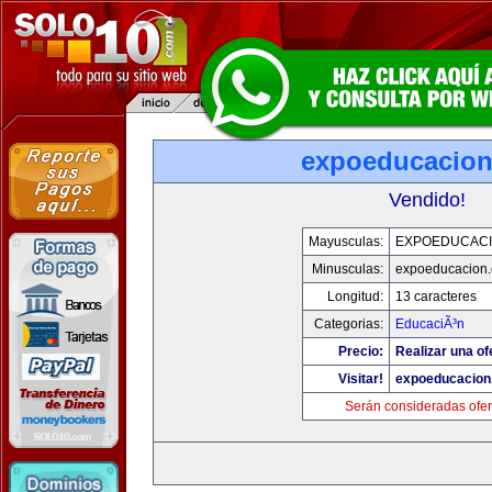
expoeducacio
Vendido!
Mayusculas:
EXPOEDUCAC
Minusculas:
expoeducacion
Longitud:
13 caracteres
Categorias:
EducaciÃ³n
Precio:
Realizar una of
Visitar!
expoeducacion
Serán consideradas ofer