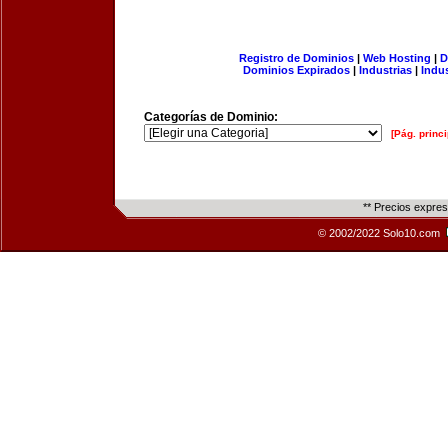
Registro de Dominios
|
Web Hosting
|
D
Dominios Expirados
|
Industrias
|
Indu
Categorías de Dominio:
[Pág. princi
** Precios expre
© 2002/2022 Solo10.com