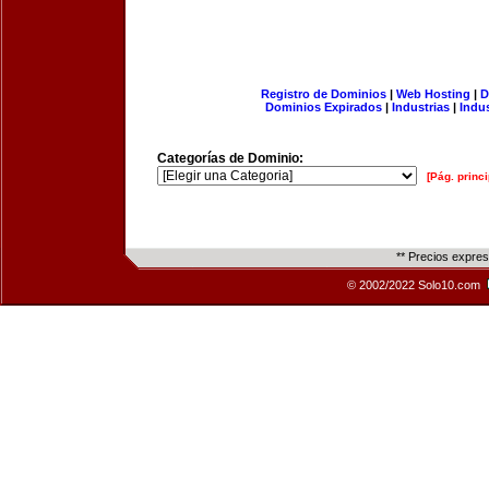
Registro de Dominios
|
Web Hosting
|
D
Dominios Expirados
|
Industrias
|
Indu
Categorías de Dominio:
[Pág. princi
** Precios expre
© 2002/2022 Solo10.com