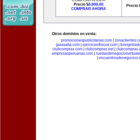
COMPRAR AHORA
Precio $
8,900.00
Precio 
COMPRAR AHORA
Otros dominios en venta:
promocionespublicitarias.com
|
zonaclientes.
guiasalta.com
|
ejerciciosfisicos.com
|
foreigntrade
clubcompras.com
|
clubcompras.net
|
clubcompras.
empresasperuanas.com
|
ruedasdenegociosvirtual
|
encuentrosdenegocios.