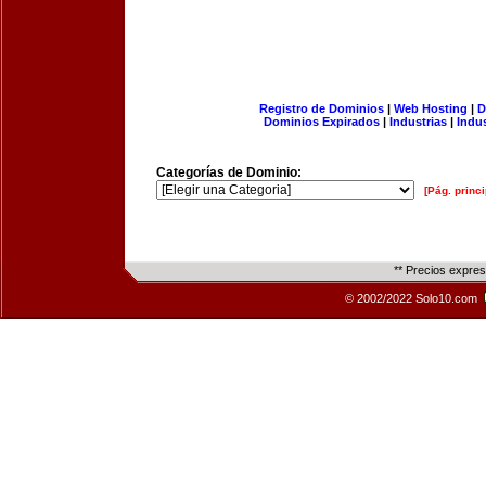
Registro de Dominios
|
Web Hosting
|
D
Dominios Expirados
|
Industrias
|
Indu
Categorías de Dominio:
[Pág. princi
** Precios expre
© 2002/2022 Solo10.com