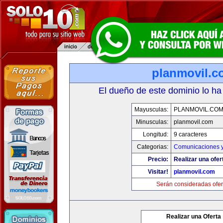
planmovil.c
El dueño de este dominio lo ha
Mayusculas:
PLANMOVIL.CO
Minusculas:
planmovil.com
Longitud:
9 caracteres
Categorias:
Comunicaciones y
Precio:
Realizar una ofer
Visitar!
planmovil.com
Serán consideradas ofer
Realizar una Oferta