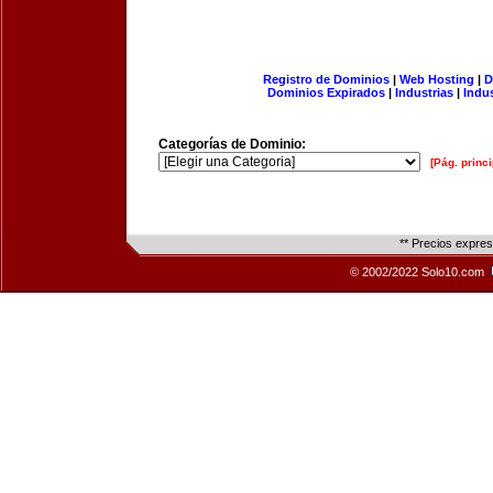
Registro de Dominios
|
Web Hosting
|
D
Dominios Expirados
|
Industrias
|
Indu
Categorías de Dominio:
[Pág. princi
** Precios expre
© 2002/2022 Solo10.com