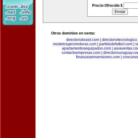
Precio Ofrecido $
Otros dominios en venta:
directoriobrasil.com
|
directoriotecnologic
modelosypromotoras.com
|
partidodefutbol.com
|
s
apartamentosequipados.com
|
areaventas.c
contactoempresas.com
|
directoriouruguay.c
finanzaseinversiones.com
|
concurso