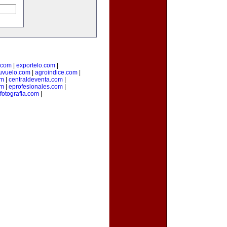
o.com
|
exportelo.com
|
uvuelo.com
|
agroindice.com
|
om
|
centraldeventa.com
|
om
|
eprofesionales.com
|
fotografia.com
|