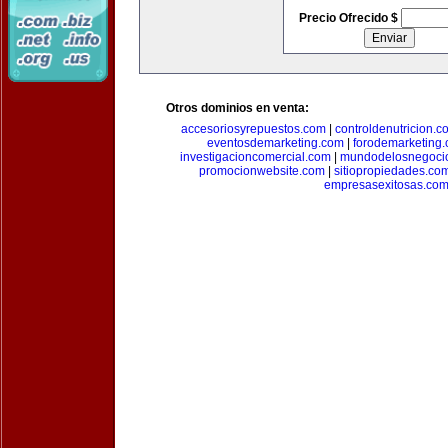
Precio Ofrecido $
Otros dominios en venta:
accesoriosyrepuestos.com
|
controldenutricion.c
eventosdemarketing.com
|
forodemarketing
investigacioncomercial.com
|
mundodelosnegoci
promocionwebsite.com
|
sitiopropiedades.co
empresasexitosas.co