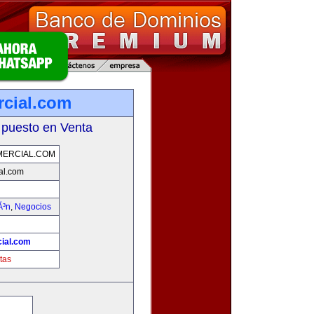
rcial.com
 puesto en Venta
MERCIAL.COM
al.com
Ã³n
,
Negocios
cial.com
tas