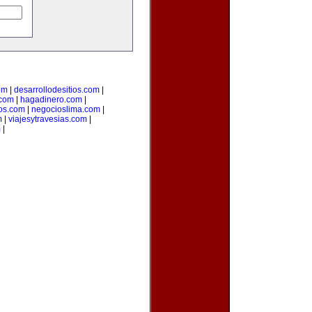
om
|
desarrollodesitios.com
|
.com
|
hagadinero.com
|
os.com
|
negocioslima.com
|
m
|
viajesytravesias.com
|
m
|