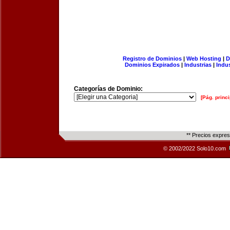
Registro de Dominios
|
Web Hosting
|
D
Dominios Expirados
|
Industrias
|
Indu
Categorías de Dominio:
[Pág. princi
** Precios expre
© 2002/2022 Solo10.com