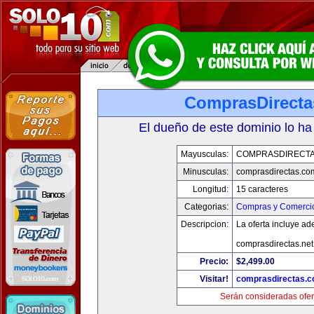
ComprasDirect
El dueño de este dominio lo ha
Mayusculas:
COMPRASDIRECT
Minusculas:
comprasdirectas.co
Longitud:
15 caracteres
Categorias:
Compras y Comercio
Descripcion:
La oferta incluye a
comprasdirectas.ne
Precio:
$2,499.00
Visitar!
comprasdirectas.
Serán consideradas ofer