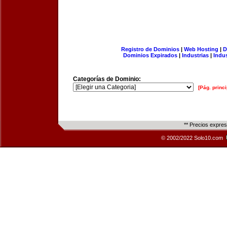
Registro de Dominios
|
Web Hosting
|
D
Dominios Expirados
|
Industrias
|
Indu
Categorías de Dominio:
[Pág. princi
** Precios expre
© 2002/2022 Solo10.com