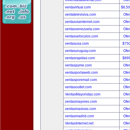
viviendasalaventa.com
Ofer
ventavirtual.com
$8,5
ventatelevisiva.com
Ofer
ventasviainternet.com
Ofer
ventasvenezuela.com
Ofer
ventasvehiculos.com
Ofer
ventasusa.com
$75
ventasuruguay.com
Ofer
ventasrapidas.com
$89
ventaspyme.com
Ofer
ventasporlaweb.com
Ofer
ventasporemail.com
Ofer
ventasoutlet.com
Ofer
VentasMayoristas.com
Ofer
ventasmayoreo.com
Ofer
ventasmasivas.com
Ofer
ventasmadrid.com
Ofer
VentasInternet.net
Ofer