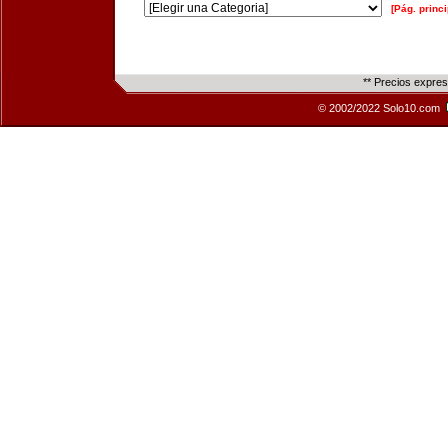
[Pág. princi
** Precios expre
© 2002/2022 Solo10.com